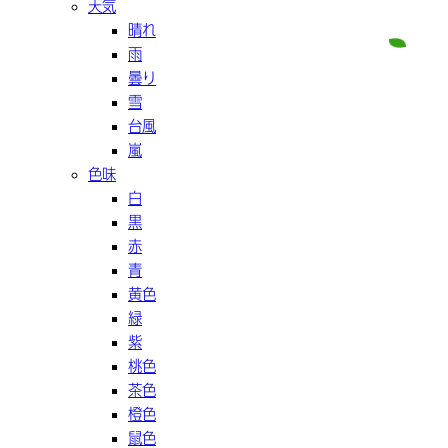
天気
晴れ
雨
曇り
雪
台風
嵐
色味
白
黒
赤
青
黄色
緑
紫
桃色
茶色
橙色
鼠色