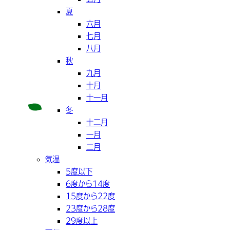
夏
六月
七月
八月
秋
九月
十月
十一月
冬
十二月
一月
二月
気温
5度以下
6度から14度
15度から22度
23度から28度
29度以上