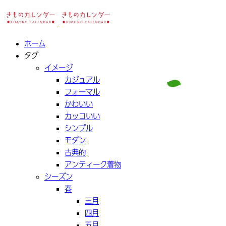
ホーム
タグ
イメージ
カジュアル
フォーマル
かわいい
カッコいい
シンプル
モダン
古典的
アンティーク着物
シーズン
春
三月
四月
五月