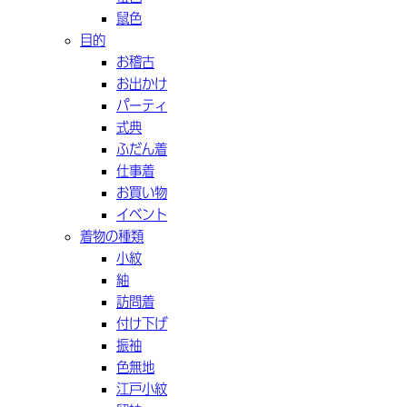
鼠色
目的
お稽古
お出かけ
パーティ
式典
ふだん着
仕事着
お買い物
イベント
着物の種類
小紋
紬
訪問着
付け下げ
振袖
色無地
江戸小紋