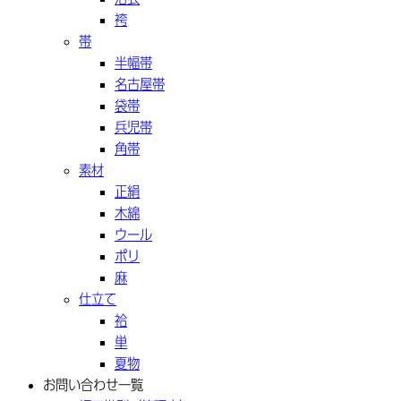
袴
帯
半幅帯
名古屋帯
袋帯
兵児帯
角帯
素材
正絹
木綿
ウール
ポリ
麻
仕立て
袷
単
夏物
お問い合わせ一覧