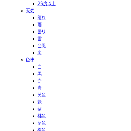
29度以上
天気
晴れ
雨
曇り
雪
台風
嵐
色味
白
黒
赤
青
黄色
緑
紫
桃色
茶色
橙色