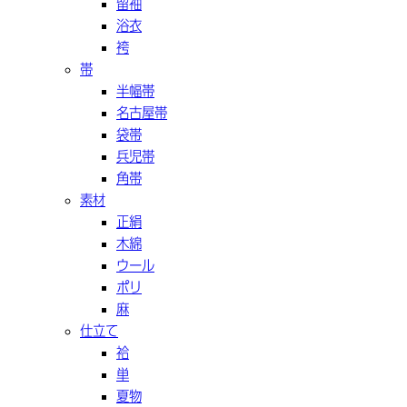
留袖
浴衣
袴
帯
半幅帯
名古屋帯
袋帯
兵児帯
角帯
素材
正絹
木綿
ウール
ポリ
麻
仕立て
袷
単
夏物