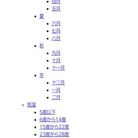
四月
五月
夏
六月
七月
八月
秋
九月
十月
十一月
冬
十二月
一月
二月
気温
5度以下
6度から14度
15度から22度
23度から28度