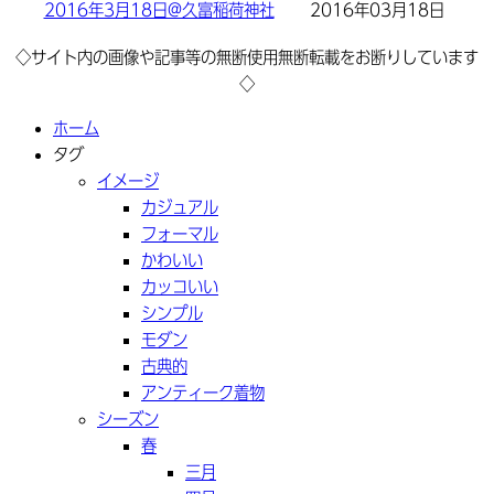
2016年3月18日@久富稲荷神社
2016年03月18日
◇サイト内の画像や記事等の無断使用無断転載をお断りしています
◇
ホーム
タグ
イメージ
カジュアル
フォーマル
かわいい
カッコいい
シンプル
モダン
古典的
アンティーク着物
シーズン
春
三月