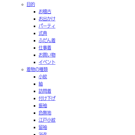
目的
お稽古
お出かけ
パーティ
式典
ふだん着
仕事着
お買い物
イベント
着物の種類
小紋
紬
訪問着
付け下げ
振袖
色無地
江戸小紋
留袖
浴衣