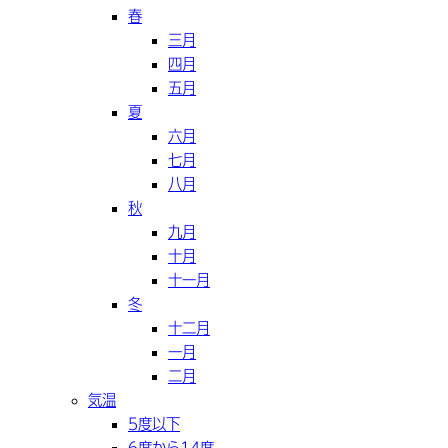
春
三月
四月
五月
夏
六月
七月
八月
秋
九月
十月
十一月
冬
十二月
一月
二月
気温
5度以下
6度から14度