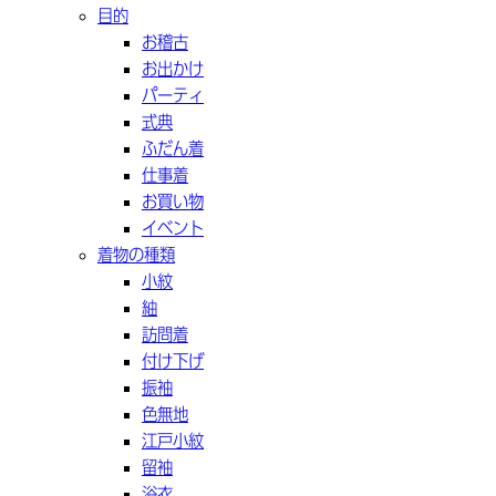
目的
お稽古
お出かけ
パーティ
式典
ふだん着
仕事着
お買い物
イベント
着物の種類
小紋
紬
訪問着
付け下げ
振袖
色無地
江戸小紋
留袖
浴衣