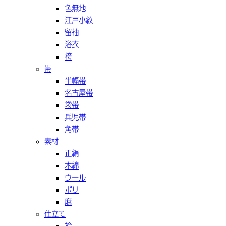
色無地
江戸小紋
留袖
浴衣
袴
帯
半幅帯
名古屋帯
袋帯
兵児帯
角帯
素材
正絹
木綿
ウール
ポリ
麻
仕立て
袷