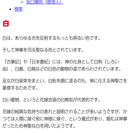
坂口徹則（管理人）
検索
白
白は、あらゆる光を反射するもっとも明るい色です。
そして神事を司る聖なる色とされています。
「古事記」や「日本書紀」には、神の化身として白狗（しろい
ぬ）、白鹿、白鳥などの白色の動物の姿であらわされています。
巫女が白装束をまとい、白粉を顔に塗るのも、神に仕える神聖さを
象徴するためです。
白い着物、というと花嫁衣装の白無垢が代表的です。
花嫁の純真な気持ちの表れと説明されることが多いようですが、か
つては人間に嫁ぐ前に神様に嫁ぐ、という儀式があり、婚礼は神事
だったため神聖な白を用いたようです。