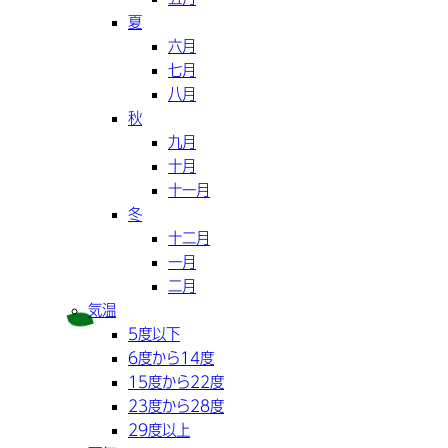
夏
六月
七月
八月
秋
九月
十月
十一月
冬
十二月
一月
二月
気温
5度以下
6度から14度
15度から22度
23度から28度
29度以上