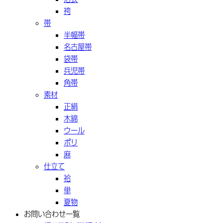
袴
帯
半幅帯
名古屋帯
袋帯
兵児帯
角帯
素材
正絹
木綿
ウール
ポリ
麻
仕立て
袷
単
夏物
お問い合わせ一覧