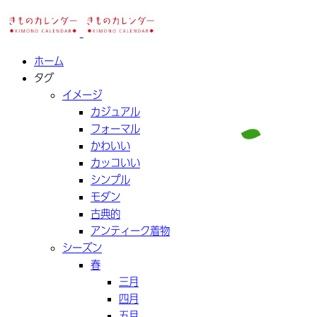
ホーム
タグ
イメージ
カジュアル
フォーマル
かわいい
カッコいい
シンプル
モダン
古典的
アンティーク着物
シーズン
春
三月
四月
五月