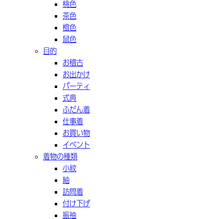
桃色
茶色
橙色
鼠色
目的
お稽古
お出かけ
パーティ
式典
ふだん着
仕事着
お買い物
イベント
着物の種類
小紋
紬
訪問着
付け下げ
振袖