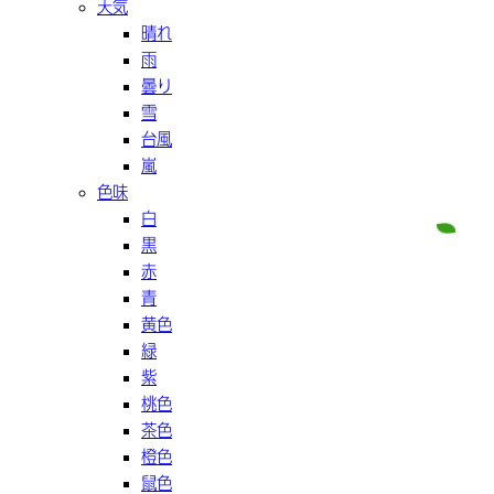
天気
晴れ
雨
曇り
雪
台風
嵐
色味
白
黒
赤
青
黄色
緑
紫
桃色
茶色
橙色
鼠色