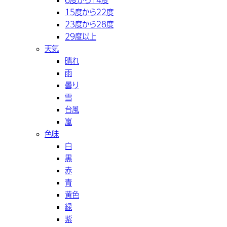
15度から22度
23度から28度
29度以上
天気
晴れ
雨
曇り
雪
台風
嵐
色味
白
黒
赤
青
黄色
緑
紫