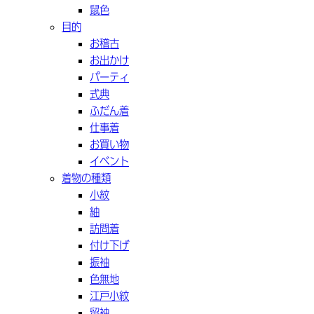
鼠色
目的
お稽古
お出かけ
パーティ
式典
ふだん着
仕事着
お買い物
イベント
着物の種類
小紋
紬
訪問着
付け下げ
振袖
色無地
江戸小紋
留袖