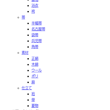
浴衣
袴
帯
半幅帯
名古屋帯
袋帯
兵児帯
角帯
素材
正絹
木綿
ウール
ポリ
麻
仕立て
袷
単
夏物