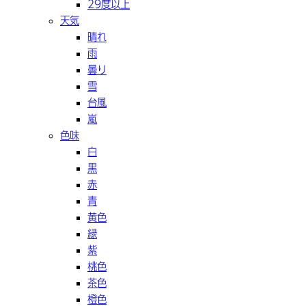
29度以上
天気
晴れ
雨
曇り
雪
台風
嵐
色味
白
黒
赤
青
黄色
緑
紫
桃色
茶色
橙色