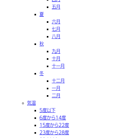
五月
夏
六月
七月
八月
秋
九月
十月
十一月
冬
十二月
一月
二月
気温
5度以下
6度から14度
15度から22度
23度から28度