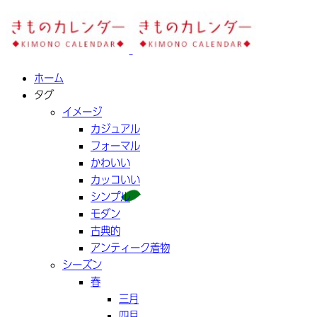
ホーム
タグ
イメージ
カジュアル
フォーマル
かわいい
カッコいい
シンプル
モダン
古典的
アンティーク着物
シーズン
春
三月
四月