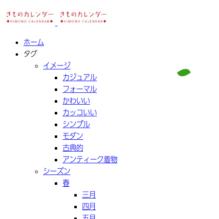
ホーム
タグ
イメージ
カジュアル
フォーマル
かわいい
カッコいい
シンプル
モダン
古典的
アンティーク着物
シーズン
春
三月
四月
五月