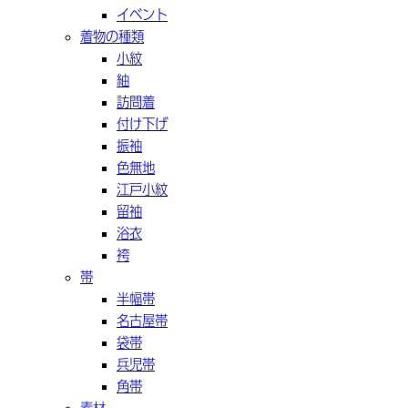
イベント
着物の種類
小紋
紬
訪問着
付け下げ
振袖
色無地
江戸小紋
留袖
浴衣
袴
帯
半幅帯
名古屋帯
袋帯
兵児帯
角帯
素材