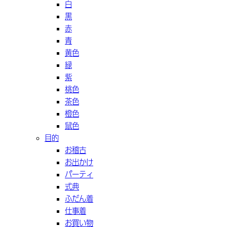
白
黒
赤
青
黄色
緑
紫
桃色
茶色
橙色
鼠色
目的
お稽古
お出かけ
パーティ
式典
ふだん着
仕事着
お買い物