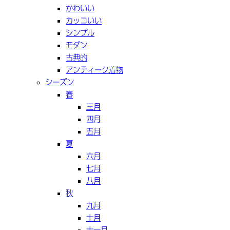
かわいい
カッコいい
シンプル
モダン
古典的
アンティーク着物
シーズン
春
三月
四月
五月
夏
六月
七月
八月
秋
九月
十月
十一月