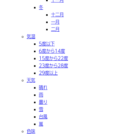
冬
十二月
一月
二月
気温
5度以下
6度から14度
15度から22度
23度から28度
29度以上
天気
晴れ
雨
曇り
雪
台風
嵐
色味