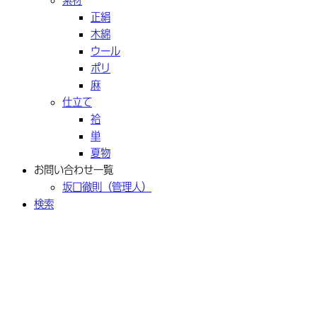
正絹
木綿
ウール
ポリ
麻
仕立て
袷
単
夏物
お問い合わせ一覧
坂口徹則（管理人）
検索