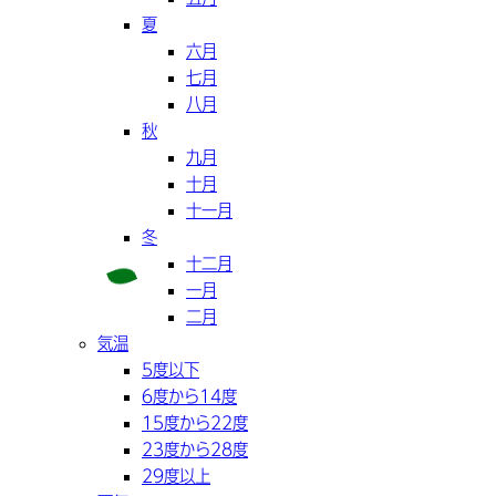
夏
六月
七月
八月
秋
九月
十月
十一月
冬
十二月
一月
二月
気温
5度以下
6度から14度
15度から22度
23度から28度
29度以上