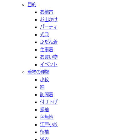
目的
お稽古
お出かけ
パーティ
式典
ふだん着
仕事着
お買い物
イベント
着物の種類
小紋
紬
訪問着
付け下げ
振袖
色無地
江戸小紋
留袖
浴衣