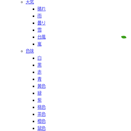
天気
晴れ
雨
曇り
雪
台風
嵐
色味
白
黒
赤
青
黄色
緑
紫
桃色
茶色
橙色
鼠色