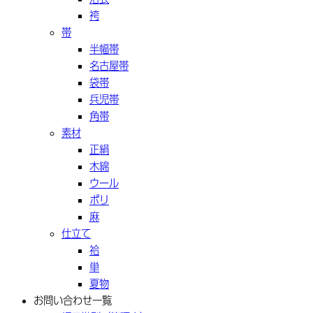
袴
帯
半幅帯
名古屋帯
袋帯
兵児帯
角帯
素材
正絹
木綿
ウール
ポリ
麻
仕立て
袷
単
夏物
お問い合わせ一覧