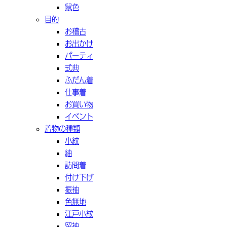
鼠色
目的
お稽古
お出かけ
パーティ
式典
ふだん着
仕事着
お買い物
イベント
着物の種類
小紋
紬
訪問着
付け下げ
振袖
色無地
江戸小紋
留袖