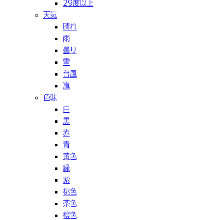
29度以上
天気
晴れ
雨
曇り
雪
台風
嵐
色味
白
黒
赤
青
黄色
緑
紫
桃色
茶色
橙色