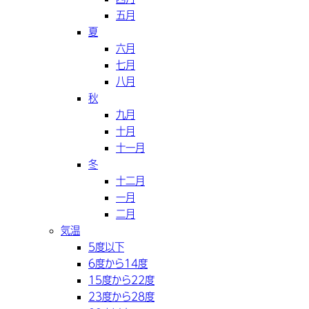
五月
夏
六月
七月
八月
秋
九月
十月
十一月
冬
十二月
一月
二月
気温
5度以下
6度から14度
15度から22度
23度から28度