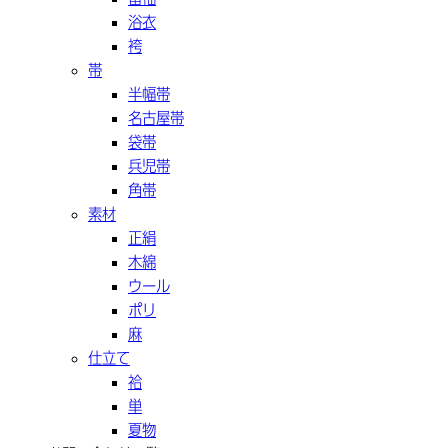
浴衣
袴
帯
半幅帯
名古屋帯
袋帯
兵児帯
角帯
素材
正絹
木綿
ウール
ポリ
麻
仕立て
袷
単
夏物