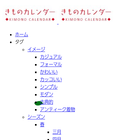
ホーム
タグ
イメージ
カジュアル
フォーマル
かわいい
カッコいい
シンプル
モダン
古典的
アンティーク着物
シーズン
春
三月
四月