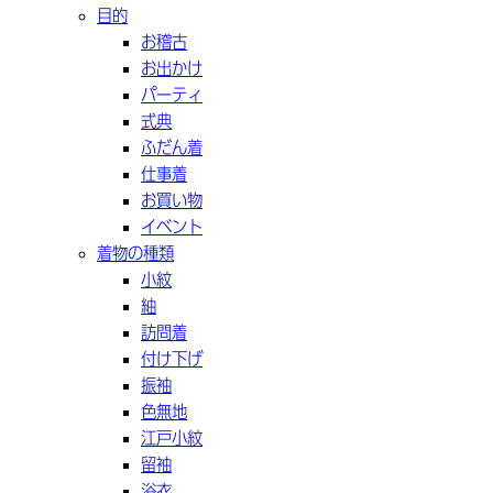
目的
お稽古
お出かけ
パーティ
式典
ふだん着
仕事着
お買い物
イベント
着物の種類
小紋
紬
訪問着
付け下げ
振袖
色無地
江戸小紋
留袖
浴衣