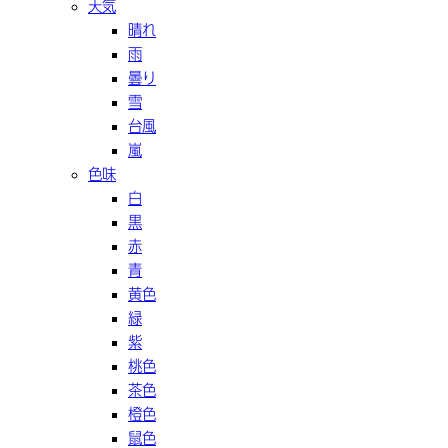
天気
晴れ
雨
曇り
雪
台風
嵐
色味
白
黒
赤
青
黄色
緑
紫
桃色
茶色
橙色
鼠色