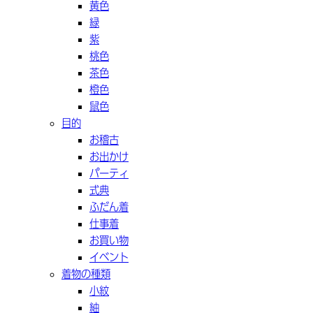
黄色
緑
紫
桃色
茶色
橙色
鼠色
目的
お稽古
お出かけ
パーティ
式典
ふだん着
仕事着
お買い物
イベント
着物の種類
小紋
紬