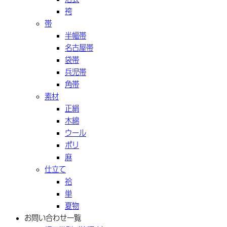
袴
帯
半幅帯
名古屋帯
袋帯
兵児帯
角帯
素材
正絹
木綿
ウール
ポリ
麻
仕立て
袷
単
夏物
お問い合わせ一覧