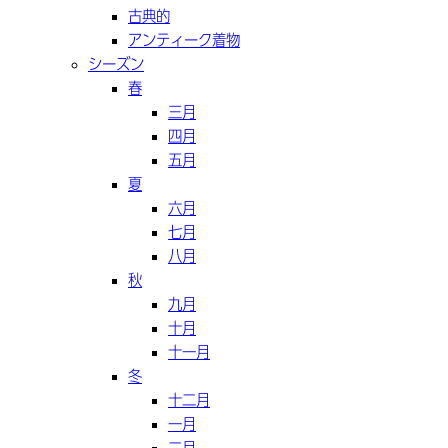
古典的
アンティーク着物
シーズン
春
三月
四月
五月
夏
六月
七月
八月
秋
九月
十月
十一月
冬
十二月
一月
二月