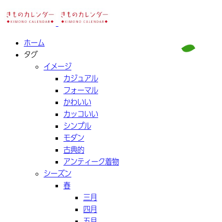
ホーム
タグ
イメージ
カジュアル
フォーマル
かわいい
カッコいい
シンプル
モダン
古典的
アンティーク着物
シーズン
春
三月
四月
五月