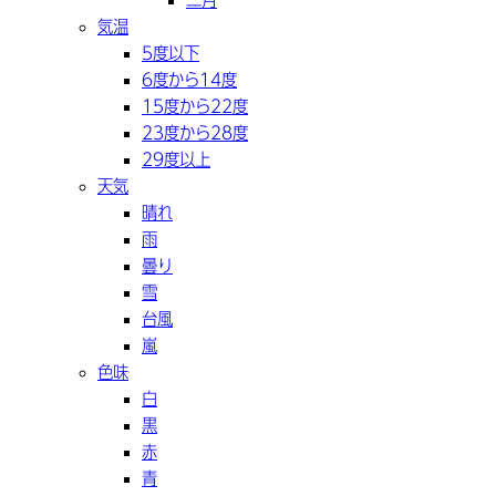
気温
5度以下
6度から14度
15度から22度
23度から28度
29度以上
天気
晴れ
雨
曇り
雪
台風
嵐
色味
白
黒
赤
青