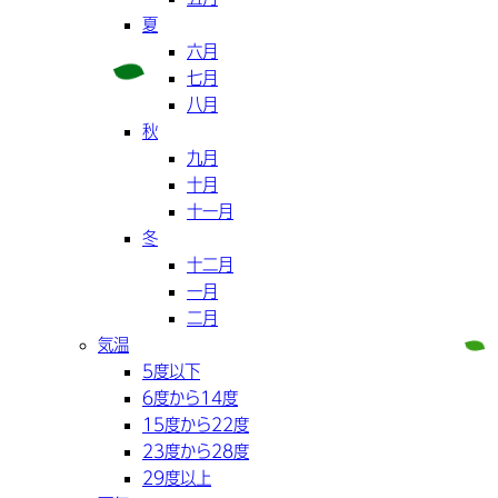
夏
六月
七月
八月
秋
九月
十月
十一月
冬
十二月
一月
二月
気温
5度以下
6度から14度
15度から22度
23度から28度
29度以上