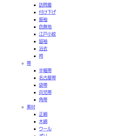
訪問着
付け下げ
振袖
色無地
江戸小紋
留袖
浴衣
袴
帯
半幅帯
名古屋帯
袋帯
兵児帯
角帯
素材
正絹
木綿
ウール
ポリ