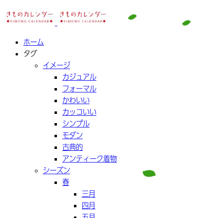
ホーム
タグ
イメージ
カジュアル
フォーマル
かわいい
カッコいい
シンプル
モダン
古典的
アンティーク着物
シーズン
春
三月
四月
五月