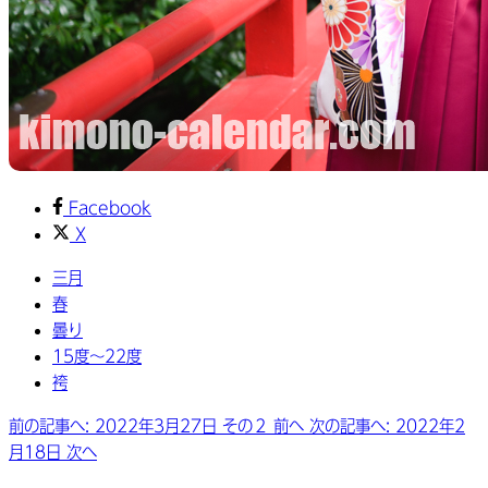
Facebook
X
三月
春
曇り
15度～22度
袴
前の記事へ: 2022年3月27日 その２
前へ
次の記事へ: 2022年2
月18日
次へ