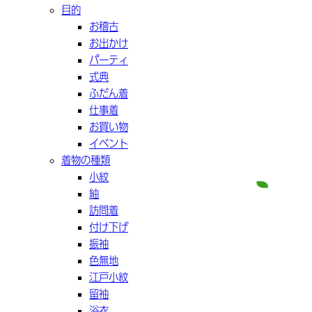
目的
お稽古
お出かけ
パーティ
式典
ふだん着
仕事着
お買い物
イベント
着物の種類
小紋
紬
訪問着
付け下げ
振袖
色無地
江戸小紋
留袖
浴衣