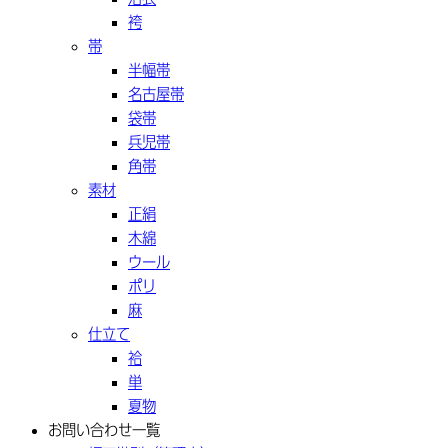
袴
帯
半幅帯
名古屋帯
袋帯
兵児帯
角帯
素材
正絹
木綿
ウール
ポリ
麻
仕立て
袷
単
夏物
お問い合わせ一覧