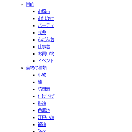
目的
お稽古
お出かけ
パーティ
式典
ふだん着
仕事着
お買い物
イベント
着物の種類
小紋
紬
訪問着
付け下げ
振袖
色無地
江戸小紋
留袖
浴衣