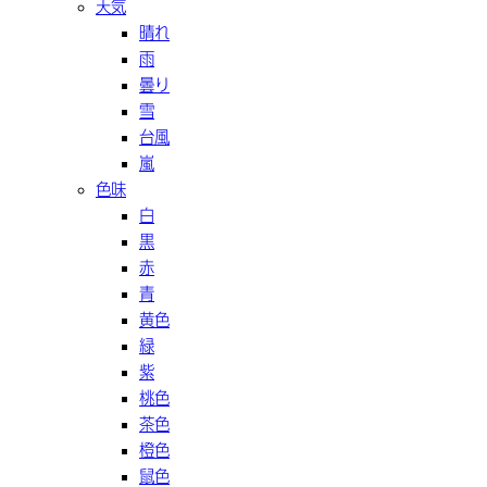
天気
晴れ
雨
曇り
雪
台風
嵐
色味
白
黒
赤
青
黄色
緑
紫
桃色
茶色
橙色
鼠色