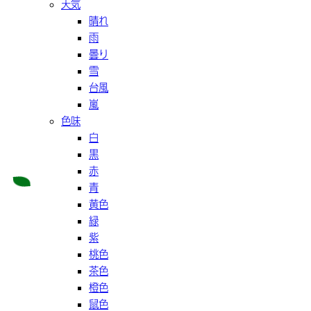
天気
晴れ
雨
曇り
雪
台風
嵐
色味
白
黒
赤
青
黄色
緑
紫
桃色
茶色
橙色
鼠色