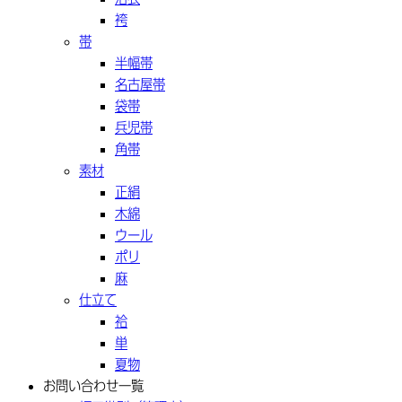
袴
帯
半幅帯
名古屋帯
袋帯
兵児帯
角帯
素材
正絹
木綿
ウール
ポリ
麻
仕立て
袷
単
夏物
お問い合わせ一覧