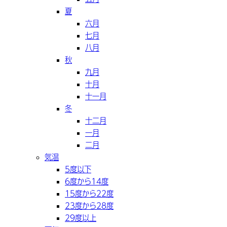
夏
六月
七月
八月
秋
九月
十月
十一月
冬
十二月
一月
二月
気温
5度以下
6度から14度
15度から22度
23度から28度
29度以上