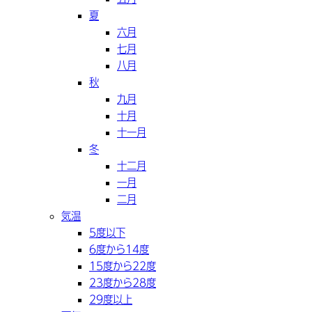
夏
六月
七月
八月
秋
九月
十月
十一月
冬
十二月
一月
二月
気温
5度以下
6度から14度
15度から22度
23度から28度
29度以上