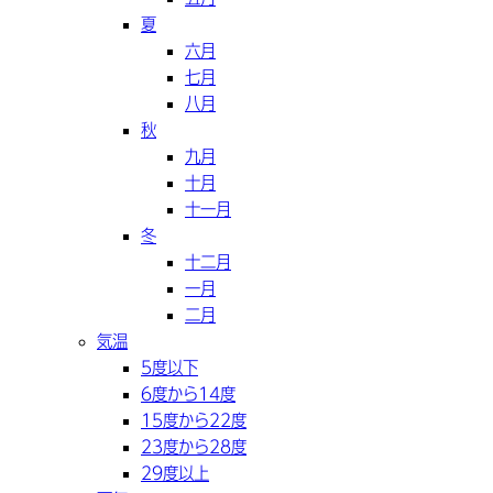
夏
六月
七月
八月
秋
九月
十月
十一月
冬
十二月
一月
二月
気温
5度以下
6度から14度
15度から22度
23度から28度
29度以上