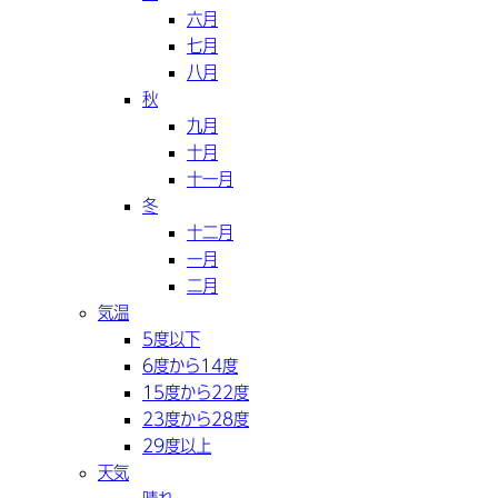
六月
七月
八月
秋
九月
十月
十一月
冬
十二月
一月
二月
気温
5度以下
6度から14度
15度から22度
23度から28度
29度以上
天気