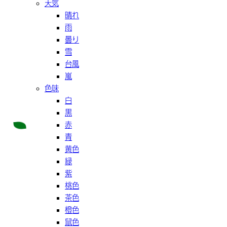
天気
晴れ
雨
曇り
雪
台風
嵐
色味
白
黒
赤
青
黄色
緑
紫
桃色
茶色
橙色
鼠色