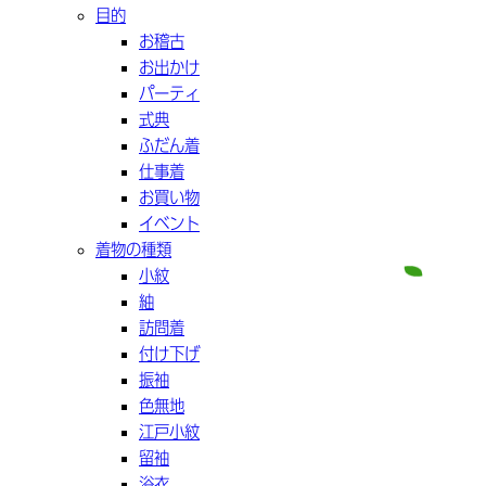
目的
お稽古
お出かけ
パーティ
式典
ふだん着
仕事着
お買い物
イベント
着物の種類
小紋
紬
訪問着
付け下げ
振袖
色無地
江戸小紋
留袖
浴衣