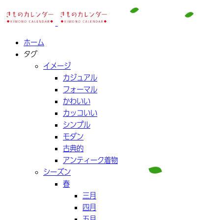
ホーム
タグ
イメージ
カジュアル
フォーマル
かわいい
カッコいい
シンプル
モダン
古典的
アンティーク着物
シーズン
春
三月
四月
五月