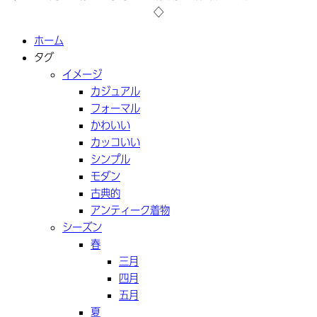
◇
ホーム
タグ
イメージ
カジュアル
フォーマル
かわいい
カッコいい
シンプル
モダン
古典的
アンティーク着物
シーズン
春
三月
四月
五月
夏