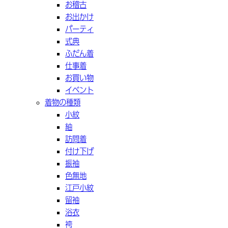
お稽古
お出かけ
パーティ
式典
ふだん着
仕事着
お買い物
イベント
着物の種類
小紋
紬
訪問着
付け下げ
振袖
色無地
江戸小紋
留袖
浴衣
袴