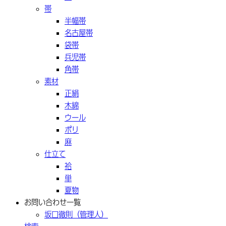
帯
半幅帯
名古屋帯
袋帯
兵児帯
角帯
素材
正絹
木綿
ウール
ポリ
麻
仕立て
袷
単
夏物
お問い合わせ一覧
坂口徹則（管理人）