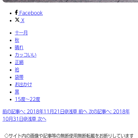
Facebook
X
十一月
秋
晴れ
カッコいい
正絹
袷
袋帯
お出かけ
黒
15度～22度
前の記事へ: 2018年11月21日@浅草
前へ
次の記事へ: 2018年
10月31日@浅草
次へ
◇サイト内の画像や記事等の無断使用無断転載をお断りしています