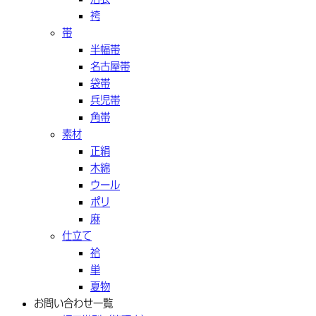
袴
帯
半幅帯
名古屋帯
袋帯
兵児帯
角帯
素材
正絹
木綿
ウール
ポリ
麻
仕立て
袷
単
夏物
お問い合わせ一覧