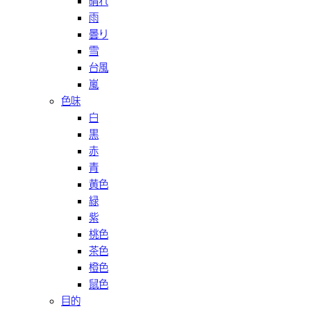
晴れ
雨
曇り
雪
台風
嵐
色味
白
黒
赤
青
黄色
緑
紫
桃色
茶色
橙色
鼠色
目的